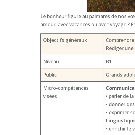
Le bonheur figure au palmarès de nos vœu
amour, avec vacances ou avec voyage ? Fai
Objectifs généraux
Comprendre u
Rédiger une 
Niveau
B1
Public
Grands adole
Micro-compétences
Communicat
visées
• parler de l
• donner des
• exprimer s
Linguistique
• enrichir le