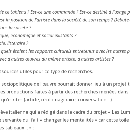
 de ce tableau ? Est-ce une commande ? Est-ce destiné à l’usage pr
t la position de l’artiste dans la société de son temps ? Débute-t-i
dans la société ?
ique, économique et social existants ?
e, littéraire ?
, quels étaient les rapports culturels entretenus avec les autres 
vec d’autres œuvres du même artiste, d’autres artistes ?
ssources utiles pour ce type de recherches.
 sociopolitique de l’œuvre pourrait donner lieu à un projet t
Les productions faites à partir des recherches menées dans
qu’écrites (article, récit imaginaire, conversation…).
lève italienne qui a rédigé dans le cadre du projet « Les L
e servante qui fait « changer les mentalités » car cette toile
s tableaux… » :