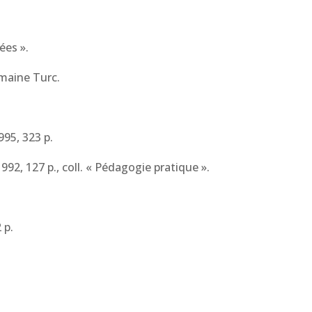
ées ».
omaine Turc.
995, 323 p.
 1992, 127 p., coll. « Pédagogie pratique ».
 p.