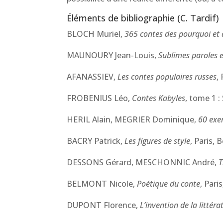
Éléments de bibliographie (C. Tardif)
BLOCH Muriel,
365 contes des pourquoi e
MAUNOURY Jean-Louis,
Sublimes paroles e
AFANASSIEV,
Les contes populaires russes
,
FROBENIUS Léo,
Contes Kabyles
, tome 1 :
HERIL Alain, MEGRIER Dominique,
60 exer
BACRY Patrick,
Les figures de style
, Paris, 
DESSONS Gérard, MESCHONNIC André,
T
BELMONT Nicole,
Poétique du conte
, Pari
DUPONT Florence,
L’invention de la littéra