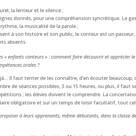
rel, la lenteur et le silence ;
s signes donnés, pour une compréhension syncrétique. Le gest
rythme, la musicalité de la parole ;
présent à son histoire et son public, le conteur est un passeur
jets absents.
s « enfants conteurs » : comment faire découvrir et apprécier l
ompétences orales ?
déjà… Il faut tenter de les connaître, d’en écouter beaucoup,
re de séances possibles, 3 ou 15 heures, ou plus, il faut se
pétitions ; les élèves doivent le comprendre. La concertation 
aire obligatoire et sur un temps de loisir facultatif, tout c
s proposer à leurs apprenants, même débutants, dans la classe de