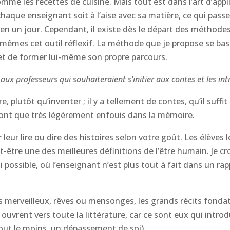
mme les recettes de cuisine. Mais tout est dans l’art d’appli
 chaque enseignant soit à l’aise avec sa matière, ce qui pas
en un jour. Cependant, il existe dès le départ des méthodes
êmes cet outil réflexif. La méthode que je propose se base 
et de former lui-même son propre parcours.
aux professeurs qui souhaiteraient s’initier aux contes et les int
, plutôt qu’inventer ; il y a tellement de contes, qu’il suffit
 sont que très légèrement enfouis dans la mémoire.
leur lire ou dire des histoires selon votre goût. Les élèves l
ut-être une des meilleures définitions de l’être humain. Je cr
i possible, où l’enseignant n’est plus tout à fait dans un rapp
 merveilleux, rêves ou mensonges, les grands récits fonda
vrent vers toute la littérature, car ce sont eux qui introduis
 tout le moins, un dépassement de soi).