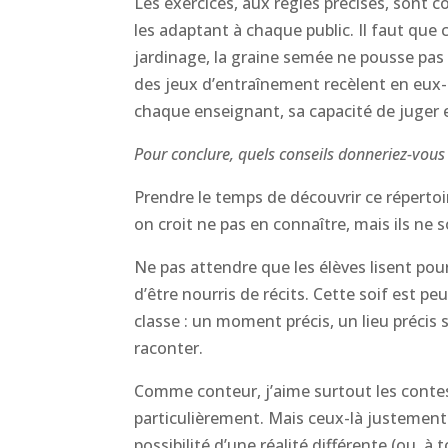
Les exercices, aux règles précises, sont co
les adaptant à chaque public. Il faut que
jardinage, la graine semée ne pousse pas 
des jeux d’entraînement recèlent en eux-m
chaque enseignant, sa capacité de juger 
Pour conclure, quels conseils donneriez-vous 
Prendre le temps de découvrir ce répertoire
on croit ne pas en connaître, mais ils ne
Ne pas attendre que les élèves lisent pour 
d’être nourris de récits. Cette soif est pe
classe : un moment précis, un lieu précis s
raconter.
Comme conteur, j’aime surtout les contes
particulièrement. Mais ceux-là justement ou
possibilité d’une réalité différente (ou, à