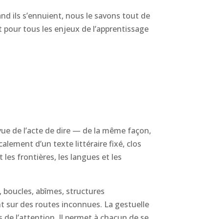
and ils s’ennuient, nous le savons tout de
int pour tous les enjeux de l’apprentissage
 vue de l’acte de dire — de la même façon,
alement d’un texte littéraire fixé, clos
les frontières, les langues et les
 boucles, abîmes, structures
 sur des routes inconnues. La gestuelle
s de l’attention. Il permet à chacun de se