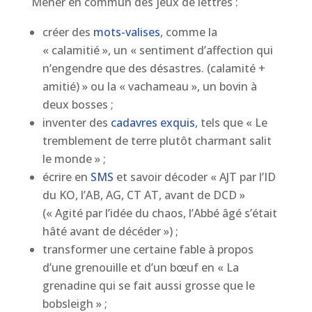
Mener en commun des jeux de lettres :
créer des
mots-valises
, comme la
« calamitié », un « sentiment d’affection qui
n’engendre que des désastres. (calamité +
amitié) » ou la « vachameau », un bovin à
deux bosses ;
inventer des
cadavres exquis
, tels que « Le
tremblement de terre plutôt charmant salit
le monde » ;
écrire en
SMS
et savoir décoder « AJT par l’ID
du KO, l’AB, AG, CT AT, avant de DCD »
(« Agité par l’idée du chaos, l’Abbé âgé s’était
hâté avant de décéder ») ;
transformer une certaine fable à propos
d’une grenouille et d’un bœuf en « La
grenadine qui se fait aussi grosse que le
bobsleigh » ;