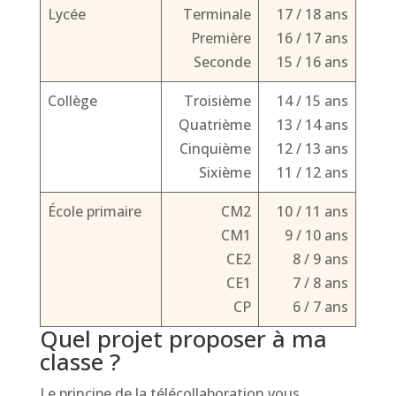
Lycée
Terminale
17 / 18 ans
Première
16 / 17 ans
Seconde
15 / 16 ans
Collège
Troisième
14 / 15 ans
Quatrième
13 / 14 ans
Cinquième
12 / 13 ans
Sixième
11 / 12 ans
École primaire
CM2
10 / 11 ans
CM1
9 / 10 ans
CE2
8 / 9 ans
CE1
7 / 8 ans
CP
6 / 7 ans
Quel projet proposer à ma
classe ?
Le principe de la télécollaboration vous